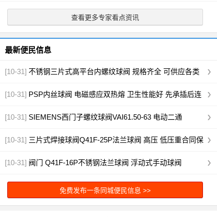
济
查看更多专家看点资讯
最新便民信息
[10-31]
不锈钢三片式高平台内螺纹球阀 规格齐全 可供应各类
阀门
[10-31]
PSP内丝球阀 电磁感应双热熔 卫生性能好 先承插后连
接
[10-31]
SIEMENS西门子螺纹球阀VAI61.50-63 电动二通
[10-31]
三片式焊接球阀Q41F-25P法兰球阀 高压 低压重合同保
质
[10-31]
阀门 Q41F-16P不锈钢法兰球阀 浮动式手动球阀
免费发布一条同城便民信息 >>