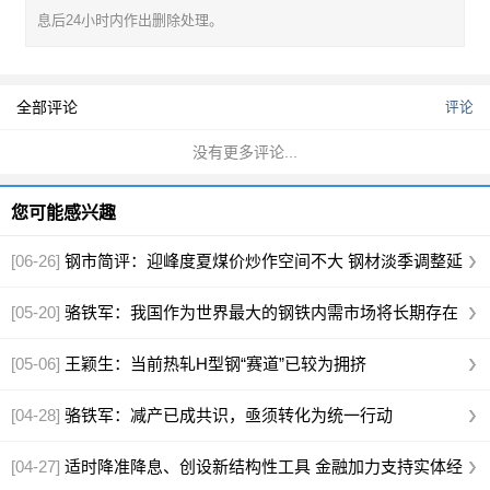
息后24小时内作出删除处理。
全部评论
评论
没有更多评论...
您可能感兴趣
[06-26]
钢市简评：迎峰度夏煤价炒作空间不大 钢材淡季调整延
续
[05-20]
骆铁军：我国作为世界最大的钢铁内需市场将长期存在
[05-06]
王颖生：当前热轧H型钢“赛道”已较为拥挤
[04-28]
骆铁军：减产已成共识，亟须转化为统一行动
[04-27]
适时降准降息、创设新结构性工具 金融加力支持实体经