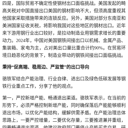
四是，国际贸易不确定性使钢材出口面临挑战。美国发起的畸
高关税对中国直接出口美国的钢材影响不大，但须高度重视其
他国家采取措施带来的连锁反应。另外，美国对部分东南亚和
美洲国家征收关税，将影响我国对这些地区的钢材出口。近年
来下游用钢行业出口较好，是拉动制造业用钢需求增长的重要
动力。2024年，中国对美国钢铁间接出口以机械、金属产品、
集装箱、家电为主，占对美出口量比重合计约90%。在贸易环
境日趋恶化的背景下，制造业带动的钢铁间接出口面临挑战。
秉持“促高端、稳周边、严监管”的出口导向
骆铁军结合产能治理、行业自律、进出口及绿色低碳发展等钢
铁行业重点工作，分享了他的观点。
第一，严控新增产能、畅通退出渠道。骆铁军表示，在当前的
形势下，必须严格控制新增产能，同时确保落后产能能够顺利
退出市场，以优化产能结构，缓解供需矛盾。在产能治理总体
思路上，一要严控增量，二要优化存量，三要推进兼并重组，
四要畅通退出渠道。他建议政府部门要停止产能买卖交易，研