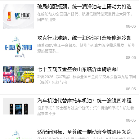
破局船配瓶颈，统一润滑油与上研动力打造
船舶润滑国产化标杆
在船舶动力全面国产替代、航运低碳转型双重行业大势下，
国产船用柴...
08-06
攻克行业难题，统一润滑油打造新能源冷却
液防腐新标准
随着800V高压平台普及、储能与AI算力液冷需求爆发，新能
源热管理系...
08-06
七十五载五金盛会山东临沂重磅启幕！
距离2026（第75届）秋季全国五金商品交易会暨第九届中国
（临沂）泵阀与电
08-05
汽车机油代替摩托车机油？统一途锐四冲程
摩托车润滑油SN说NO
很多摩托车骑士都有过这个疑问：汽车机油和摩托车机油看
起来差不多
08-05
适配新国标，至尊统一制动液全域通用领跑
制动养护赛道