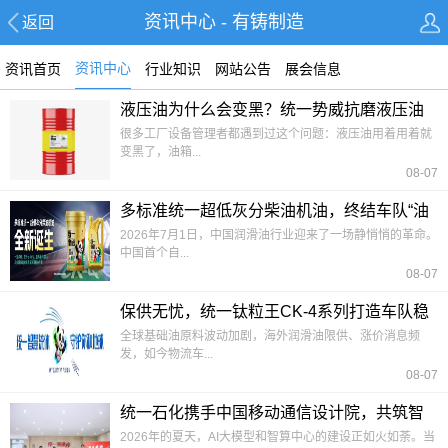
资讯中心 - 有铸制造
返回
资讯中心
资讯首页
行业知识
网站公告
展会信息
液压油为什么会变黑？统一势威抗磨液压油
HM46帮你排查原因
很多工厂设备管理者都遇到过这个问题：液压油用着用着就
变黑了，油箱...
08-07
多标准统一超低灰分柴油机油，终结车队“油
品混战”
2026年7月1日，中国润滑油行业迎来了一场静悄悄的革命。
中国首个自...
08-07
保供无忧，统一钛粒王CK-4系列打造车队稳
定运营底座
全球基础油原料波动加剧，海外润滑油限供、涨价消息频
发，如今物流车...
08-07
统一石化携手中国移动通信设计院，共筑智
算中心绿色散热方案
2026年的夏天，AI大模型和智算中心的建设正如火如荼。当