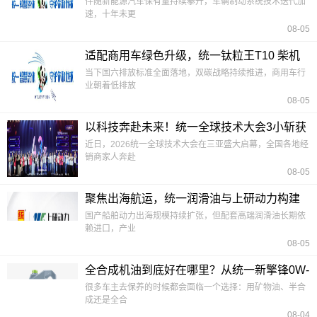
伴随新能源汽车保有量持续攀升，车辆制动系统技术迭代加
速，十年未更
08-05
适配商用车绿色升级，统一钛粒王T10 柴机
油护航低碳运输
当下国六排放标准全面落地，双碳战略持续推进，商用车行
业朝着低排放
08-05
以科技奔赴未来！统一全球技术大会3小斩获
3.4亿订单
近日，2026统一全球技术大会在三亚盛大启幕，全国各地经
销商家人奔赴
08-05
聚焦出海航运，统一润滑油与上研动力构建
船舶润滑国产替代
国产船舶动力出海规模持续扩张，但配套高端润滑油长期依
赖进口，产业
08-05
全合成机油到底好在哪里？从统一新擎锋0W-
20全合成机油说起
很多车主去保养的时候都会面临一个选择：用矿物油、半合
成还是全合
08-04