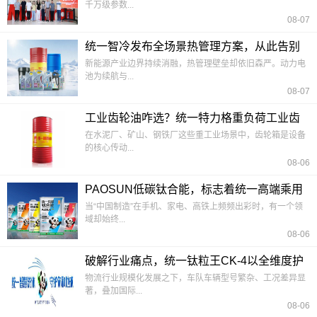
千万级参数...
08-07
统一智冷发布全场景热管理方案，从此告别
散热孤岛
新能源产业边界持续消融，热管理壁垒却依旧森严。动力电
池为续航与...
08-07
工业齿轮油咋选？统一特力格重负荷工业齿
轮油220#的选型逻辑
在水泥厂、矿山、钢铁厂这些重工业场景中，齿轮箱是设备
的核心传动...
08-06
PAOSUN低碳钛合能，标志着统一高端乘用
车润滑技术的全面跃升
当“中国制造”在手机、家电、高铁上频频出彩时，有一个领
域却始终...
08-06
破解行业痛点，统一钛粒王CK-4以全维度护
航车队长效经营
物流行业规模化发展之下，车队车辆型号繁杂、工况差异显
著，叠加国际...
08-06