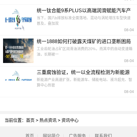
统一钛合能9系PLUS以高端润滑赋能汽车产
业绿色转型
当下，国六b排放标准全面落地、混动与涡轮增压车型快速
普及，叠加双
08-04
统一1888如何打破露天煤矿的进口垄断困局
工业齿轮油占矿区润滑油消费的20%，而其中的自动变速箱
油，长期被一
08-04
三重腐蚀验证，统一以全流程检测为新能源
冷却液筑牢防腐安全
新能源产业高速扩张，新能源车、储能电站、液冷超充、智
算中心热管
08-04
当前位置：
首页
>
热点资讯
>
资讯中心
首页
|
网站简介
|
广告服务
|
联系我们