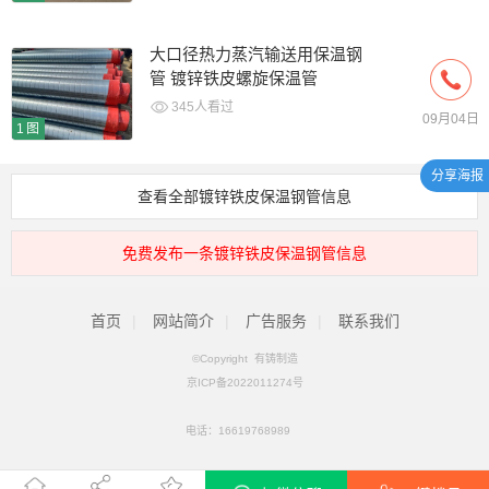
大口径热力蒸汽输送用保温钢
管 镀锌铁皮螺旋保温管
345人看过
09月04日
1图
分享海报
查看全部镀锌铁皮保温钢管信息
免费发布一条镀锌铁皮保温钢管信息
首页
|
网站简介
|
广告服务
|
联系我们
©Copyright 有铸制造
京ICP备2022011274号
电话：
16619768989