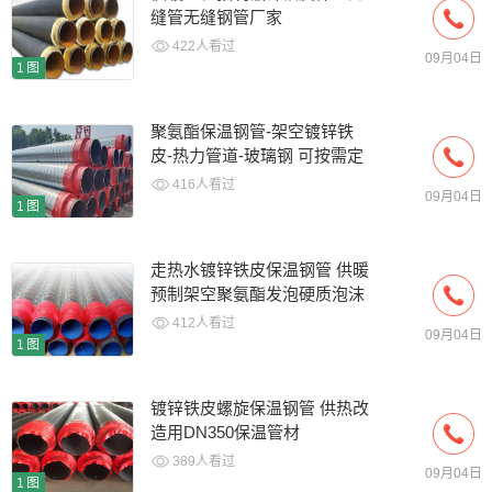
缝管无缝钢管厂家
422人看过
09月04日
1图
聚氨酯保温钢管-架空镀锌铁
皮-热力管道-玻璃钢 可按需定
做
416人看过
09月04日
1图
走热水镀锌铁皮保温钢管 供暖
预制架空聚氨酯发泡硬质泡沫
库存
412人看过
09月04日
1图
镀锌铁皮螺旋保温钢管 供热改
造用DN350保温管材
389人看过
09月04日
1图