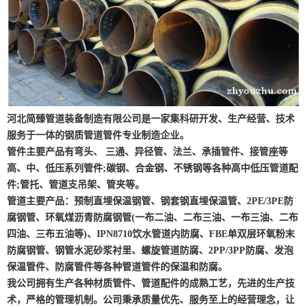
河北简臻管道装备制造有限公司是一家集科研开发、生产经营、技术
服务于一体的钢质管道管件专业制造企业。
管件主要产品有弯头、 三通、异径管、法兰、承插管件、接管座等
高、中、低压系列管件;碳钢、合金钢、不锈钢等各种高中低压管道配
件;管托、管道支吊架、管夹等。
管道主要产品：预制直埋保温钢管、钢套钢直埋保温管、2PE/3PE防
腐钢管、环氧煤沥青防腐钢管(一布二油、二布三油、一布三油、二布
四油、三布五油等)、IPN8710饮水管道内防腐、FBE单双层环氧粉末
防腐钢管、钢管水泥砂浆衬里、螺旋管道防腐、2PP/3PP防腐、发泡
保温管件、防腐管件等各种管道管件的保温和防腐。
我公司拥有生产各种材质管件、管道配件的成熟工艺，先进的生产技
术，严格的管理机制。公司秉承质量优先、服务至上的经营理念，让