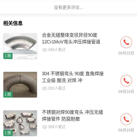
没有更多评论...
相关信息
合金无缝整体变径异径90度
12Cr1MoV弯头冲压焊接管道
398人看过
09月19日
1图
304 不锈钢弯头 90度 直角焊接
工业级 酸洗 对焊 冲
355人看过
09月19日
1图
不锈钢对焊90度弯头 冲压无缝
焊接管件 防腐耐磨
389人看过
09月19日
1图