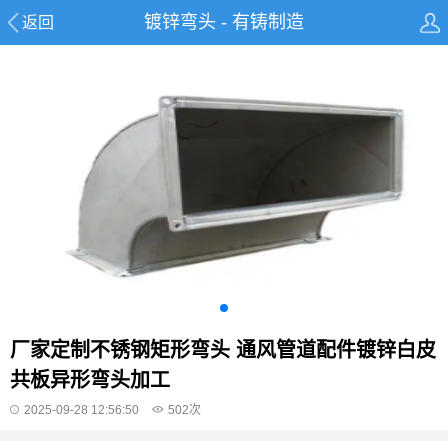
镀锌弯头 - 有铸制造
返回
厂家定制不锈钢矩形弯头 通风管道配件镀锌白皮
共板异形弯头加工
2025-09-28 12:56:50
502
次