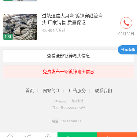
过轨通信大月弯 镀锌穿线管弯
头 厂家销售 质量保证
464人看过
09月28日
1图
分享海报
查看全部镀锌弯头信息
免费发布一条镀锌弯头信息
首页
|
网站简介
|
广告服务
|
联系我们
©Copyright 有铸制造
京ICP备2022011274号
电话：
16619768989