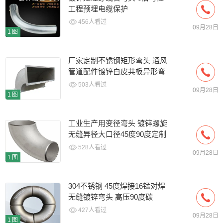
工程预埋电缆保护
456人看过
09月28日
1图
厂家定制不锈钢矩形弯头 通风
管道配件镀锌白皮共板异形弯
头加工
503人看过
09月28日
1图
工业生产用变径弯头 镀锌螺旋
无缝异径大口径45度90度定制
528人看过
09月28日
1图
304不锈钢 45度焊接16锰对焊
无缝镀锌弯头 高压90度碳
427人看过
09月28日
1图