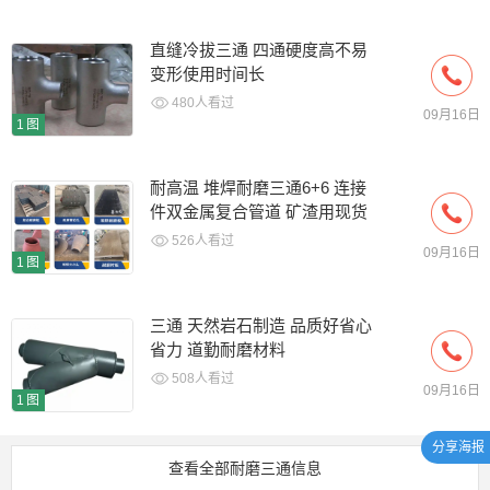
直缝冷拔三通 四通硬度高不易
变形使用时间长
480人看过
09月16日
1图
耐高温 堆焊耐磨三通6+6 连接
件双金属复合管道 矿渣用现货
526人看过
09月16日
1图
三通 天然岩石制造 品质好省心
省力 道勤耐磨材料
508人看过
09月16日
1图
分享海报
查看全部耐磨三通信息