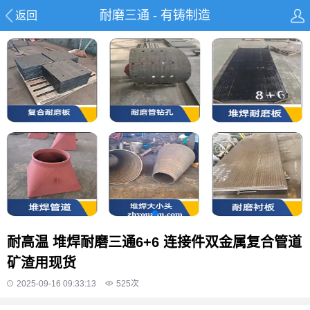
耐磨三通 - 有铸制造
返回
耐高温 堆焊耐磨三通6+6 连接件双金属复合管道
矿渣用现货
2025-09-16 09:33:13
525
次