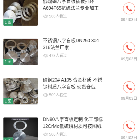
低硫磷八字盲板插板插环
A694F65抗硫法兰专业加工
AP
566人看过
09月03日
1图
不锈钢八字盲板DN250 304
316法兰厂家
478人看过
09月03日
1图
碳钢20# A105 合金材质 不锈
钢材质八字盲板 现货仓促
509人看过
09月03日
1图
DN80八字盲板定制 化工部标
12CrMo低硫磷材质可按图纸
566人看过
09月03日