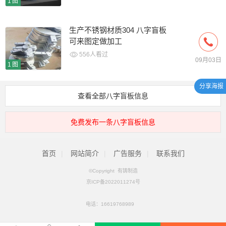
1图
生产不锈钢材质304 八字盲板
可来图定做加工
556人看过
09月03日
1图
分享海报
查看全部八字盲板信息
免费发布一条八字盲板信息
首页
|
网站简介
|
广告服务
|
联系我们
©Copyright 有铸制造
京ICP备2022011274号
电话：
16619768989