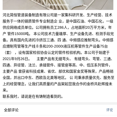
河北简恒管道装备制造有限公司是一家集科研开发、生产经营、技术
服务于一体的钢质管件专业制造企 业，是中国石油、中国石化，一级
供应网络成员单位。公司拥有员工286人，占地面积20万平方米，年
产 管件15000吨。 本公司技术力量雄厚、生产设备先进、检测手段完
备。具有国内先进的冷挤压三通、四 通、中频感应推制弯头。中频感
应煨制弯管等生产线８条和200-2000t液压机等管件生产设备75台
（套） ，设有国家检验协会认定的管件检验机构。本公司于始建于
2021年9月26日。 主要产品有无缝弯头、 有缝弯头、弯管、三通、
四通、异径管、法兰、承插管件、接管座等高、中、低压系列管件，
主要产品 曾获省科技成果、省优、部优和国家金奖等殊荣，产品畅销
全国，并出口中东、西欧及北美等地区。 公 司秉承质量优先、服务至
上的经营理念，让我们高质量的产品架起您我合作的金桥共赴辉煌未
来。
联系我时，请说是在有铸制造看到的。
全部评论
评论