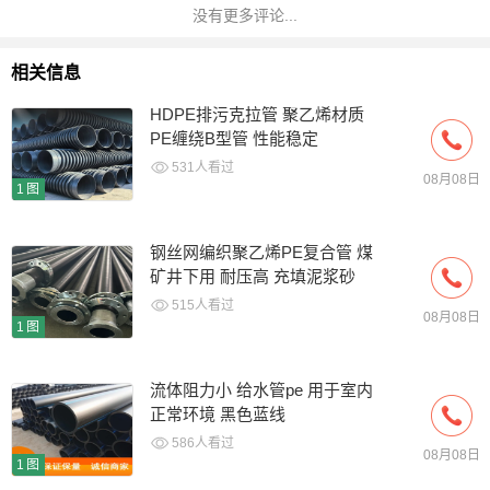
没有更多评论...
相关信息
HDPE排污克拉管 聚乙烯材质
PE缠绕B型管 性能稳定
531人看过
08月08日
1图
钢丝网编织聚乙烯PE复合管 煤
矿井下用 耐压高 充填泥浆砂
浆
515人看过
08月08日
1图
流体阻力小 给水管pe 用于室内
正常环境 黑色蓝线
586人看过
08月08日
1图