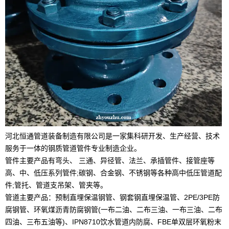
河北恒通管道装备制造有限公司是一家集科研开发、生产经营、技术
服务于一体的钢质管道管件专业制造企业。
管件主要产品有弯头、 三通、异径管、法兰、承插管件、接管座等
高、中、低压系列管件;碳钢、合金钢、不锈钢等各种高中低压管道配
件;管托、管道支吊架、管夹等。
管道主要产品：预制直埋保温钢管、钢套钢直埋保温管、2PE/3PE防
腐钢管、环氧煤沥青防腐钢管(一布二油、二布三油、一布三油、二布
四油、三布五油等)、IPN8710饮水管道内防腐、FBE单双层环氧粉末