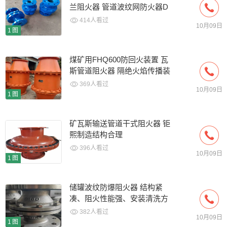
兰阻火器 管道波纹网防火器D
414人看过
10月09日
1图
煤矿用FHQ600防回火装置 瓦
斯管道阻火器 隔绝火焰传播装
369人看过
10月09日
1图
矿瓦斯输送管道干式阻火器 钜
熙制造结构合理
396人看过
10月09日
1图
储罐波纹防爆阻火器 结构紧
凑、阻火性能强、安装清洗方
便等优点
382人看过
10月09日
1图