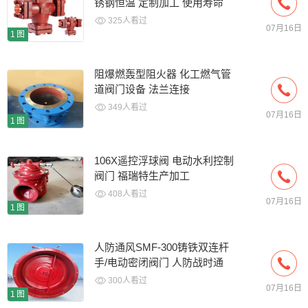
锈钢恒温 定制加工 使用寿命
长
325人看过
07月16日
1图
阻爆燃轰型阻火器 化工燃气管
道阀门设备 法兰连接
349人看过
07月16日
1图
106X遥控浮球阀 电动水利控制
阀门 福瑞特生产加工
408人看过
07月16日
1图
人防通风SMF-300铸铁双连杆
手/电动密闭阀门 人防战时通
300人看过
07月16日
1图