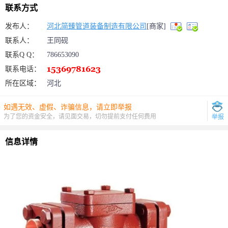
联系方式
发布人：
河北简臻管道装备制造有限公司
[商家]
联系人：
王同砚
联系Q Q：
786653090
联系电话：
所在区域：
河北
如遇无效、虚假、诈骗信息，请立即举报
为了您的资金安全，请见面交易，切勿提前支付任何费用
举报
信息详情