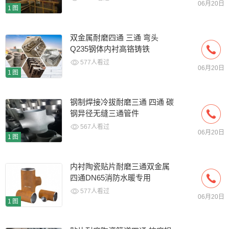
06月20日
1图
双金属耐磨四通 三通 弯头
Q235钢体内衬高铬铸铁
577人看过
06月20日
1图
钢制焊接冷拔耐磨三通 四通 碳
钢异径无缝三通管件
567人看过
06月20日
1图
内衬陶瓷贴片耐磨三通双金属
四通DN65消防水暖专用
577人看过
06月20日
1图