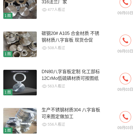
316法兰厂家
477人看过
09月03日
1图
碳钢20# A105 合金材质 不锈
钢材质八字盲板 现货仓促
508人看过
09月03日
1图
DN80八字盲板定制 化工部标
12CrMo低硫磷材质可按图纸
563人看过
09月03日
1图
生产不锈钢材质304 八字盲板
可来图定做加工
556人看过
09月03日
1图