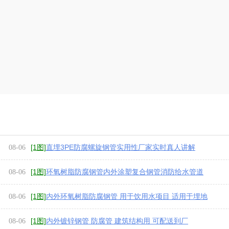
[1图]
直埋3PE防腐螺旋钢管实用性厂家实时真人讲解
08-06
[1图]
环氧树脂防腐钢管内外涂塑复合钢管消防给水管道
08-06
钢管
[1图]
内外环氧树脂防腐钢管 用于饮用水项目 适用于埋地
08-06
架空 走水
[1图]
内外镀锌钢管 防腐管 建筑结构用 可配送到厂
08-06