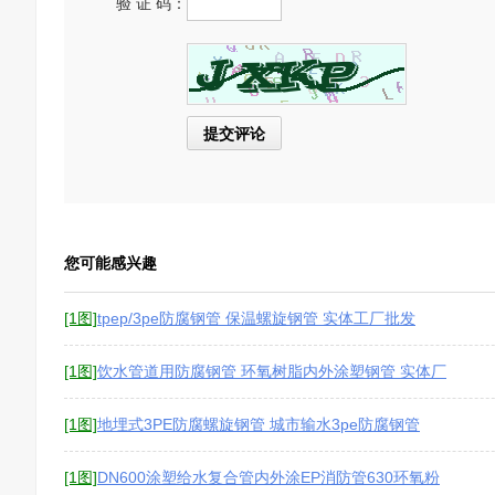
验 证 码：
您可能感兴趣
[1图]
tpep/3pe防腐钢管 保温螺旋钢管 实体工厂批发
[1图]
饮水管道用防腐钢管 环氧树脂内外涂塑钢管 实体厂
家直发 可配
[1图]
地埋式3PE防腐螺旋钢管 城市输水3pe防腐钢管
[1图]
DN600涂塑给水复合管内外涂EP消防管630环氧粉