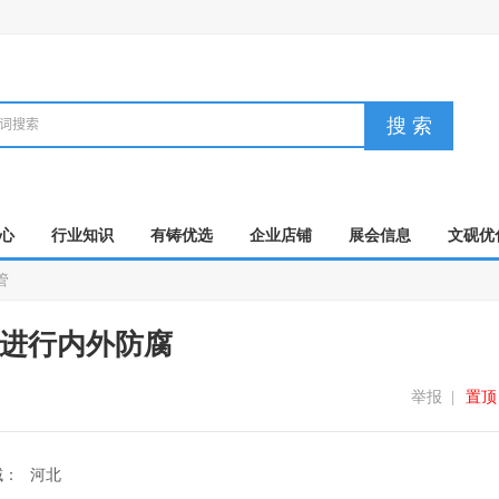
心
行业知识
有铸优选
企业店铺
展会信息
文砚优
管
的钢管进行内外防腐
举报
置顶
|
域：
河北