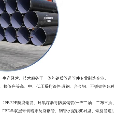
、生产经营、技术服务于一体的钢质管道管件专业制造企业。
、接管座等高、中、低压系列管件;碳钢、合金钢、不锈钢等各
PE/3PE防腐钢管、环氧煤沥青防腐钢管(一布二油、二布三油
腐、FBE单双层环氧粉末防腐钢管、钢管水泥砂浆衬里、螺旋管道防