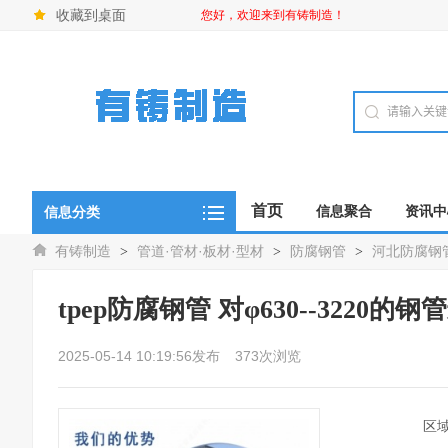
收藏到桌面
您好，欢迎来到有铸制造！
首页
信息聚合
资讯中
信息分类
有铸制造
管道·管材·板材·型材
防腐钢管
河北防腐钢
>
>
>
tpep防腐钢管 对φ630--3220
2025-05-14 10:19:56发布
373次浏览
区