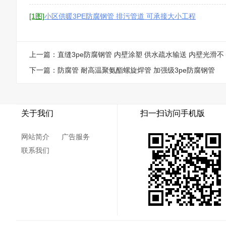
末防腐螺
[1图]
小区供暖3PE防腐钢管 排污管道 可承接大小工程
直缝3pe防腐钢管 内壁涂塑 供水疏水输送 内壁光滑不
上一篇：
防腐管 耐高温聚氨酯螺旋焊管 加强级3pe防腐钢管
下一篇：
关于我们
扫一扫访问手机版
网站简介
广告服务
联系我们